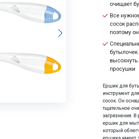
очищает бу
Все нужное
сосок расп
поэтому он
Специальны
бутылочек
высохнуть.
просушки
Ершик для бут
инструмент для
сосок. Он осна
тщательное оч
загрязнения. 
ершик для мыт
который облегч
ершика имеет 